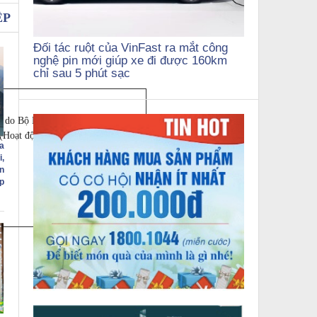
ỆP
Đối tác ruột của VinFast ra mắt công
nghệ pin mới giúp xe đi được 160km
chỉ sau 5 phút sạc
 do Bộ Nội Vụ cấp ngày 25 tháng 2
 (Hoạt động từ năm 2011). Hiện nay
a
,
n
p