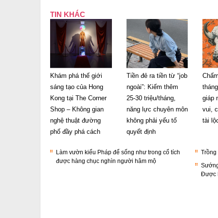
TIN KHÁC
Khám phá thế giới
Tiền đẻ ra tiền từ “job
Chấm
sáng tạo của Hong
ngoài”: Kiếm thêm
tháng
Kong tại The Corner
25-30 triệu/tháng,
giáp 
Shop – Không gian
năng lực chuyên môn
vui, 
nghệ thuật đường
không phải yếu tố
tài l
phố đầy phá cách
quyết định
Làm vườn kiểu Pháp để sống như trong cổ tích
Trồng 
được hàng chục nghìn người hâm mộ
Sướng
Được h