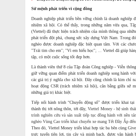
Sứ
mệnh phát triển vì cộng đồng
Doanh nghiệp phát triển bền vững chính là doanh nghiệp đ
nhiệm
xã hội
. Có thể thấy, trong những năm vừa qua, Tậ
(Viettel) đã thực hiện trách nhiệm của mình thông qua nhữn
phát triển đột phá, chung sức xây dựng Việt Nam. Trong đó,
nghèo được doanh nghiệp đặc biệt quan tâm. Với các chư
"Trái tim cho em"; "Vì em hiếu học"; ... Viettel đã giúp hàn
tập, có một cuộc sống tốt đẹp hơn.
Là thành viên thứ 8 của Tập đoàn Công nghiệp - Viễn thông
giữ vững quan điểm phát triển doanh nghiệp song hành với 
các giá trị ý nghĩa cho xã hội. Đây cũng chính là kim chỉ 
hoạt động CSR (trách nhiệm xã hội), cân bằng giữa sứ m
những giá trị khác biệt.
Tiếp nối hành trình “Chuyển động số” được triển khai tại 
thành thị tới nông thôn, tới đây,
Viettel Money - hệ sinh thái
trình nghiên cứu và sản xuất tiếp tục đồng hành với nền 
nghèo Vùng Cao triển khai chuyến xe mang Tết Đầy Ắp đến c
Theo đó, Viettel Money triển khai hợp tác ba bên cùng Giv
trực tuyến tiện lợi, tin cậy và minh bạch, được vận hà