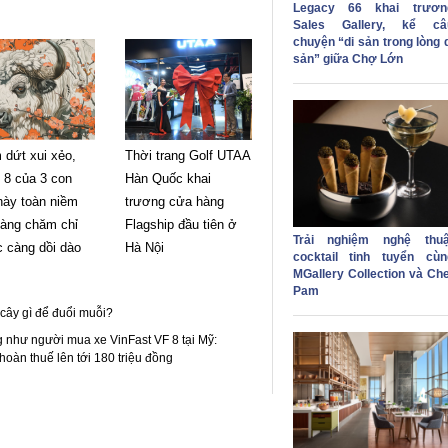
Legacy 66 khai trươn
Sales Gallery, kể câ
chuyện “di sản trong lòng 
sản” giữa Chợ Lớn
 dứt xui xẻo,
Thời trang Golf UTAA
 8 của 3 con
Hàn Quốc khai
này toàn niềm
trương cửa hàng
càng chăm chỉ
Flagship đầu tiên ở
Trải nghiệm nghệ thuậ
ộc càng dồi dào
Hà Nội
cocktail tinh tuyển cùn
MGallery Collection và Che
Pam
cây gì để đuổi muỗi?
 như người mua xe VinFast VF 8 tại Mỹ:
oàn thuế lên tới 180 triệu đồng