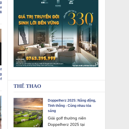
g
u
di
t
g
f
THỂ THAO
Doppelherz 2025: Năng động,
Tinh thông - Cùng nhau tỏa
sáng
Giải golf thường niên
Doppelherz 2025 tại