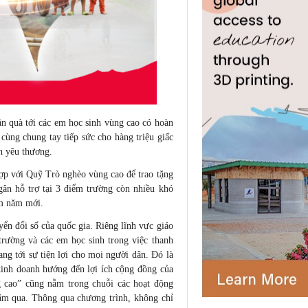
ần quà tới các em học sinh vùng cao có hoàn
cùng chung tay tiếp sức cho hàng triệu giấc
n yêu thương.
ợp với Quỹ Trò nghèo vùng cao để trao tặng
ngân hỗ trợ tại 3 điểm trường còn nhiều khó
ềm năm mới.
ển đổi số của quốc gia. Riêng lĩnh vực giáo
trường và các em học sinh trong việc thanh
ng tới sự tiện lợi cho mọi người dân. Đó là
́ kinh doanh hướng đến lợi ích cộng đồng của
 cao” cũng nằm trong chuỗi các hoạt động
năm qua. Thông qua chương trình, không chỉ