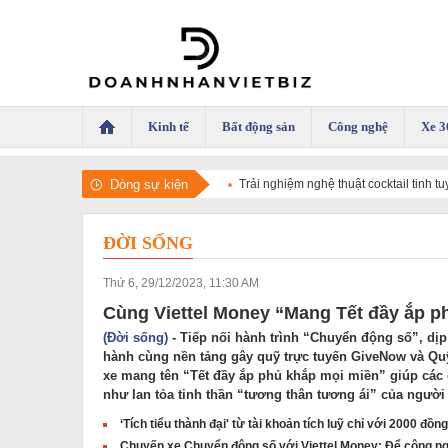
Kinh tế
Bất động sản
Công nghệ
Xe 3
Dòng sự kiện
Trải nghiệm nghệ thuật cocktail tinh 
ĐỜI SỐNG
Thứ 6, 29/12/2023, 11:30 AM
Cùng Viettel Money “Mang Tết đầy ắp p
(Đời sống)
- Tiếp nối hành trình “Chuyển động số”, dịp
hành cùng nền tảng gây quỹ trực tuyến GiveNow và Quỹ
xe mang tên “Tết đầy ắp phủ khắp mọi miền” giúp các
như lan tỏa tinh thần “tương thân tương ái” của người 
‘Tích tiểu thành đại' từ tài khoản tích luỹ chỉ với 2000 đồng
Chuyến xe Chuyển động số với Viettel Money: Để công ng