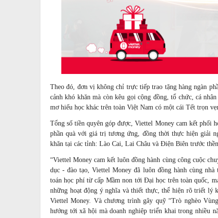
Theo đó, đơn vị không chỉ trực tiếp trao tặng hàng ngàn ph
cảnh khó khăn mà còn kêu gọi cộng đồng, tổ chức, cá nhân 
mơ hiếu học khác trên toàn Việt Nam có một cái Tết trọn vẹ
Tổng số tiền quyên góp được, Viettel Money cam kết phối h
phần quà với giá trị tương ứng, đồng thời thực hiện giải 
khăn tại các tỉnh: Lào Cai, Lai Châu và Điện Biên trước th
“Viettel Money cam kết luôn đồng hành cùng công cuộc chuy
dục - đào tạo, Viettel Money đã luôn đồng hành cùng nhà 
toán học phí từ cấp Mầm non tới Đại học trên toàn quốc, ma
những hoạt động ý nghĩa và thiết thực, thể hiện rõ triết ly
Viettel Money. Và chương trình gây quỹ “Trò nghèo Vùng
hướng tới xã hội mà doanh nghiệp triển khai trong nhiều 