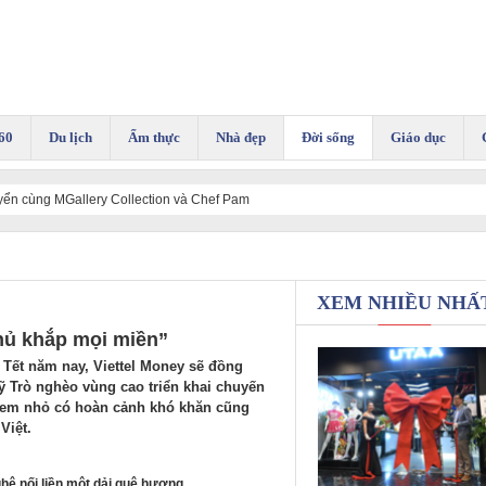
60
Du lịch
Ẩm thực
Nhà đẹp
Đời sống
Giáo dục
tuyển cùng MGallery Collection và Chef Pam
XEM NHIỀU NHẤ
hủ khắp mọi miền”
 Tết năm nay, Viettel Money sẽ đồng
 Trò nghèo vùng cao triển khai chuyến
 em nhỏ có hoàn cảnh khó khăn cũng
Việt.
hệ nối liền một dải quê hương