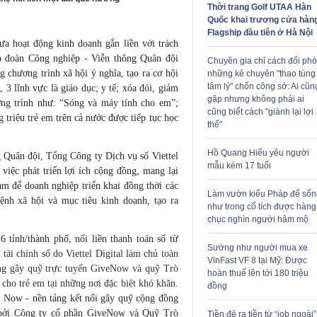
Thời trang Golf UTAA Hàn
Quốc khai trương cửa hàn
Flagship đầu tiên ở Hà Nội
ưa hoạt động kinh doanh gắn liền với trách
p đoàn Công nghiệp - Viễn thông Quân đội
Chuyên gia chỉ cách đối phó
g chương trình xã hội ý nghĩa, tạo ra cơ hội
những kẻ chuyên "thao túng
tâm lý" chốn công sở: Ai cũn
 3 lĩnh vực là giáo dục; y tế; xóa đói, giảm
gặp nhưng không phải ai
ơng trình như: “Sóng và
máy tính
cho em”;
cũng biết cách "giành lại lợi
g triệu
trẻ em
trên cả nước được tiếp tục học
thế"
Hồ Quang Hiếu yêu người
 Quân đội, Tổng Công ty Dịch vụ số Viettel
mẫu kém 17 tuổi
việc phát triển lợi ích cộng đồng, mang lại
nam để doanh nghiệp triển khai đồng thời các
Làm vườn kiểu Pháp để sốn
ệnh xã hội và mục tiêu kinh doanh, tạo ra
như trong cổ tích được hàng
chục nghìn người hâm mộ
6 tỉnh/thành phố, nối liền thanh toán số từ
Sướng như người mua xe
 tài chính số do Viettel Digital làm chủ toàn
VinFast VF 8 tại Mỹ: Được
tảng gây quỹ trực tuyến GiveNow và quỹ Trò
hoàn thuế lên tới 180 triệu
ho trẻ em tại những nơi đặc biệt khó khăn.
đồng
e Now - nền tảng kết nối gây quỹ cộng đồng
nh bởi Công ty cổ phần GiveNow và Quỹ Trò
Tiền đẻ ra tiền từ “job ngoài”