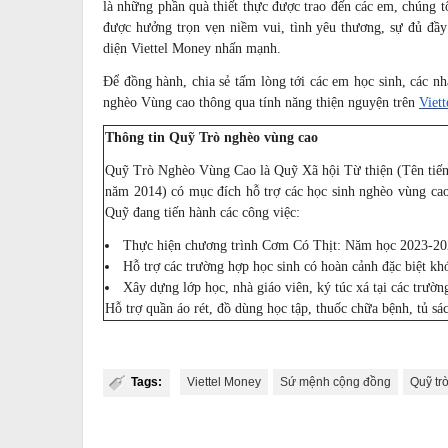
là những phần quà thiết thực được trao đến các em, chúng 
được hưởng trọn vẹn niềm vui, tình yêu thương, sự đủ đầy
diện Viettel Money nhấn mạnh.
Để đồng hành,
chia sẻ
tấm lòng tới các em học sinh, các n
nghèo Vùng cao thông qua tính năng thiện nguyện trên
Viet
Thông tin Quỹ Trò nghèo vùng cao
Quỹ Trò Nghèo Vùng Cao là Quỹ Xã hội Từ thiện (Tên tiế
năm 2014) có mục đích hỗ trợ các học sinh nghèo vùng cao
Quỹ đang tiến hành các công việc:
Thực hiện chương trình Cơm Có Thịt: Năm học 2023-2024
Hỗ trợ các trường hợp học sinh có hoàn cảnh đặc biệt kh
Xây dựng lớp học, nhà
giáo viên
, ký túc xá tại các trườn
Hỗ trợ quần áo rét, đồ dùng học tập, thuốc chữa bệnh, tủ sách
Tags:
Viettel Money
Sứ mệnh cộng đồng
Quỹ tr