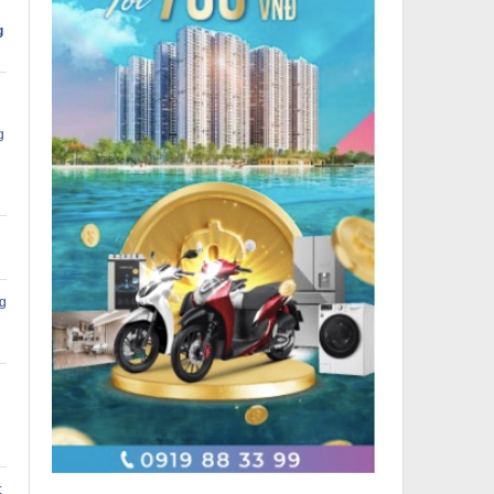
g
g
g
: