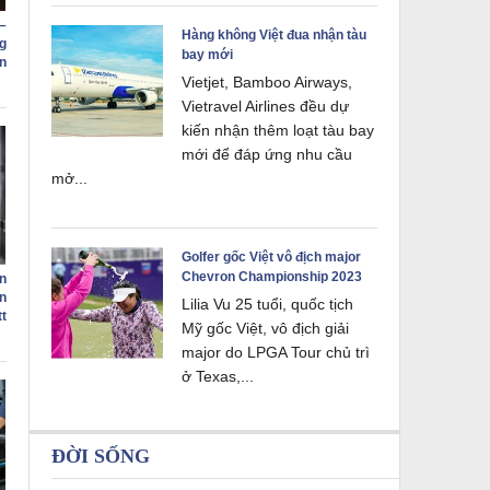
–
Hàng không Việt đua nhận tàu
g
bay mới
n
Vietjet, Bamboo Airways,
Vietravel Airlines đều dự
kiến nhận thêm loạt tàu bay
mới để đáp ứng nhu cầu
mở...
Golfer gốc Việt vô địch major
Chevron Championship 2023
n
n
Lilia Vu 25 tuổi, quốc tịch
t
Mỹ gốc Việt, vô địch giải
major do LPGA Tour chủ trì
ở Texas,...
ĐỜI SỐNG