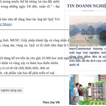
tôi mong muốn thế hệ tương lai của đất nước
TIN DOANH NGHI
 trong những ngày Tết đến, xuân về.” - đại
hà hảo tâm dễ dàng thao tác ủng hộ Quỹ Trò
tel
Money
.
ng Anh: MUSF; Giấy phép thành lập và công nhận điều lệ Quỹ số 142/QĐ-BNV
, vùng sâu, vùng xa. Quỹ có tổ chức tiền thân là Chương trình Cơm Có Thịt
InterContinental Halong r
mắt loạt trải nghiệm mới
nâng tầm điểm đến di sả
 đang hỗ trợ tiền ăn cho gần 10.000 học sinh nghèo vùng cao
trên bản đồ du lịch cao cấ
ó khăn và vùng xảy ra thảm họa thiên nhiên.
quốc tế
g có cơ sở vật chất thiếu thốn, đơn sơ.
, vật phẩm văn hóa để phát triển trí tuệ...
ò nghèo vùng cao
Theo Joy VN