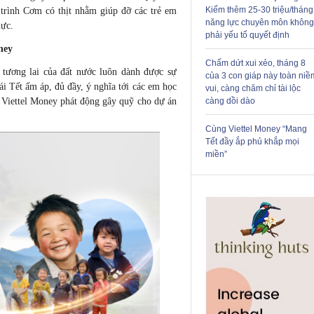
Kiếm thêm 25-30 triệu/tháng
 trình Cơm có thịt nhằm giúp đỡ các trẻ em
năng lực chuyên môn không
hực.
phải yếu tố quyết định
ney
Chấm dứt xui xẻo, tháng 8
tương lai của đất nước luôn dành được sự
của 3 con giáp này toàn niề
 Tết ấm áp, đủ đầy, ý nghĩa tới các em học
vui, càng chăm chỉ tài lộc
, Viettel Money phát động gây quỹ cho dự án
càng dồi dào
Cùng Viettel Money “Mang
Tết đầy ắp phủ khắp mọi
miền”