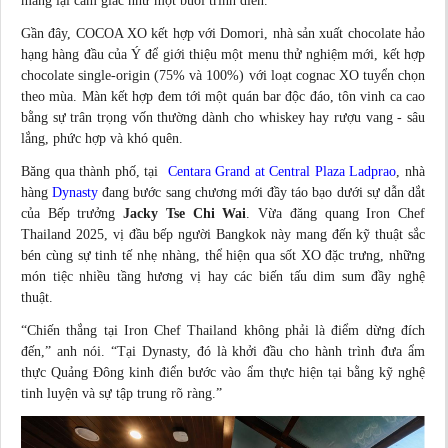
mang lại cảm giác như một buổi trình diễn.
Gần đây, COCOA XO kết hợp với Domori, nhà sản xuất chocolate hảo
hạng hàng đầu của Ý để giới thiệu một menu thử nghiệm mới, kết hợp
chocolate single-origin (75% và 100%) với loạt cognac XO tuyển chọn
theo mùa. Màn kết hợp đem tới một quán bar độc đáo, tôn vinh ca cao
bằng sự trân trọng vốn thường dành cho whiskey hay rượu vang - sâu
lắng, phức hợp và khó quên.
Băng qua thành phố, tại
Centara Grand at Central Plaza Ladprao
, nhà
hàng
Dynasty
đang bước sang chương mới đầy táo bạo dưới sự dẫn dắt
của Bếp trưởng
Jacky Tse Chi Wai
. Vừa đăng quang Iron Chef
Thailand 2025, vị đầu bếp người Bangkok này mang đến kỹ thuật sắc
bén cùng sự tinh tế nhẹ nhàng, thể hiện qua sốt XO đặc trưng, những
món tiệc nhiều tầng hương vị hay các biến tấu dim sum đầy nghệ
thuật.
“Chiến thắng tại Iron Chef Thailand không phải là điểm dừng đích
đến,” anh nói. “Tại Dynasty, đó là khởi đầu cho hành trình đưa ẩm
thực Quảng Đông kinh điển bước vào ẩm thực hiện tại bằng kỹ nghệ
tinh luyện và sự tập trung rõ ràng.”