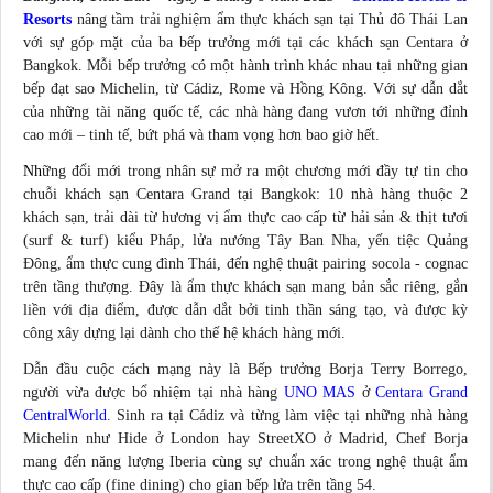
Resorts
nâng tầm trải nghiệm ẩm thực khách sạn tại Thủ đô Thái Lan
với sự góp mặt của ba bếp trưởng mới tại các khách sạn Centara ở
Bangkok. Mỗi bếp trưởng có một hành trình khác nhau tại những gian
bếp đạt sao Michelin, từ Cádiz, Rome và Hồng Kông. Với sự dẫn dắt
của những tài năng quốc tế, các nhà hàng đang vươn tới những đỉnh
cao mới – tinh tế, bứt phá và tham vọng hơn bao giờ hết.
Nh
ững đổi mới trong nhân sự mở ra một chương mới đầy tự tin cho
chuỗi khách sạn Centara Grand tại Bangkok: 10 nhà hàng thuộc 2
khách sạn, trải dài từ hương vị ẩm thực cao cấp từ hải sản & thịt tươi
(surf & turf) kiểu Pháp, lửa nướng Tây Ban Nha, yến tiệc Quảng
Đông, ẩm thực cung đình Thái, đến nghệ thuật pairing socola - cognac
trên tầng thượng. Đây là ẩm thực khách sạn mang bản sắc riêng, gắn
liền với địa điểm, được dẫn dắt bởi tinh thần sáng tạo, và được kỳ
công xây dựng lại dành cho thế hệ khách hàng mới.
Dẫn đầu cuộc cách mạng này là Bếp trưởng Borja Terry Borrego,
người vừa được bổ nhiệm tại nhà hàng
UNO MAS
ở
Centara Grand
CentralWorld
. Sinh ra tại Cádiz và từng làm việc tại những nhà hàng
Michelin như Hide ở London hay StreetXO ở Madrid, Chef Borja
mang đến năng lượng Iberia cùng sự chuẩn xác trong nghệ thuật ẩm
thực cao cấp (fine dining) cho gian bếp lửa trên tầng 54.