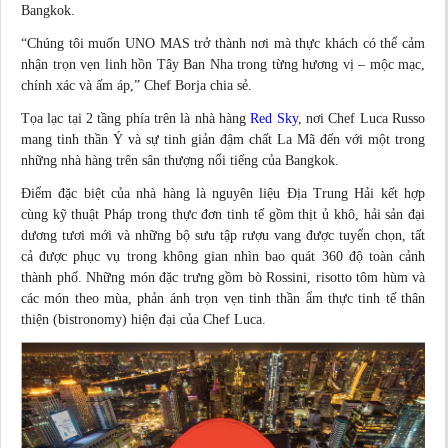
Bangkok.
“Chúng tôi muốn UNO MAS trở thành nơi mà thực khách có thể cảm
nhận trọn vẹn linh hồn Tây Ban Nha trong từng hương vị – mộc mạc,
chính xác và ấm áp,” Chef Borja
chia sẻ
.
Tọa lạc tại 2 tầng phía trên là nhà hàng
Red Sky
, nơi Chef Luca Russo
mang tinh thần Ý và sự tinh giản đậm chất La Mã đến với một trong
những nhà hàng trên sân thượng nổi tiếng của Bangkok.
Điểm đặc biệt của nhà hàng là nguyên liệu Địa Trung Hải kết hợp
cùng kỹ thuật Pháp trong thực đơn tinh tế gồm thịt ủ khô, hải sản đại
dương tươi mới và những bộ sưu tập rượu vang được tuyển chọn, tất
cả được phục vụ trong không gian nhìn bao quát 360 độ toàn cảnh
thành phố. Những món đặc trưng gồm bò Rossini, risotto tôm hùm và
các món theo mùa, phản ánh trọn vẹn tinh thần ẩm thực tinh tế thân
thiện (bistronomy) hiện đại của Chef Luca.