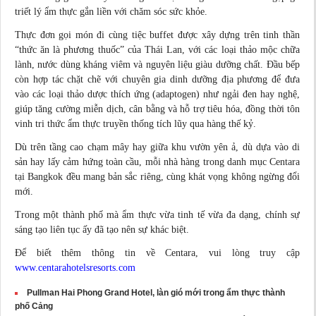
triết lý ẩm thực gắn liền với chăm sóc sức khỏe.
Thực đơn gọi món đi cùng tiệc buffet được xây dựng trên tinh thần
“thức ăn là phương thuốc” của Thái Lan, với các loại thảo mộc chữa
lành, nước dùng kháng viêm và nguyên liệu giàu dưỡng chất. Đầu bếp
còn hợp tác chặt chẽ với chuyên
gia dinh
dưỡng địa phương để đưa
vào các loại thảo dược thích ứng (adaptogen) như ngải đen hay nghệ,
giúp tăng cường miễn dịch, cân bằng và hỗ trợ tiêu hóa, đồng thời tôn
vinh tri thức ẩm thực truyền thống tích lũy qua hàng thế kỷ.
Dù trên tầng cao chạm mây hay giữa khu vườn yên ả, dù dựa vào di
sản hay lấy cảm hứng toàn cầu, mỗi nhà hàng trong danh mục Centara
tại Bangkok đều mang bản sắc riêng, cùng khát vọng không ngừng đổi
mới.
Trong một thành phố mà ẩm thực vừa tinh tế vừa đa dạng, chính sự
sáng tạo liên tục ấy đã tạo nên sự khác biệt.
Để biết thêm thông tin về Centara, vui lòng truy cập
www.centarahotelsresorts.com
Pullman Hai Phong Grand Hotel, làn gió mới trong ẩm thực thành
phố Cảng