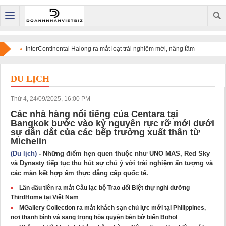
InterContinental Halong ra mắt loạt trải nghiệm mới, nâng tầm
điểm đến di sản trên bản đồ du lịch cao cấp quốc tế
DU LỊCH
Thứ 4, 24/09/2025, 16:00 PM
Các nhà hàng nổi tiếng của Centara tại
Bangkok bước vào kỷ nguyên rực rỡ mới dưới
sự dẫn dắt của các bếp trưởng xuất thân từ
Michelin
(Du lịch)
- Những điểm hẹn quen thuộc như UNO MAS, Red Sky
và Dynasty tiếp tục thu hút sự chú ý với trải nghiệm ấn tượng và
các màn kết hợp ẩm thực đẳng cấp quốc tế.
Lần đầu tiên ra mắt Câu lạc bộ Trao đổi Biệt thự nghỉ dưỡng
ThirdHome tại Việt Nam
MGallery Collection ra mắt khách sạn chủ lực mới tại Philippines,
nơi thanh bình và sang trọng hòa quyện bên bờ biển Bohol