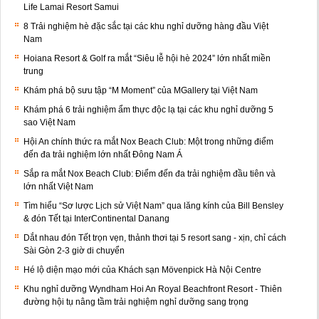
Life Lamai Resort Samui
8 Trải nghiệm hè đặc sắc tại các khu nghỉ dưỡng hàng đầu Việt
Nam
Hoiana Resort & Golf ra mắt “Siêu lễ hội hè 2024” lớn nhất miền
trung
Khám phá bộ sưu tập “M Moment” của MGallery tại Việt Nam
Khám phá 6 trải nghiệm ẩm thực độc lạ tại các khu nghỉ dưỡng 5
sao Việt Nam
Hội An chính thức ra mắt Nox Beach Club: Một trong những điểm
đến đa trải nghiệm lớn nhất Đông Nam Á
Sắp ra mắt Nox Beach Club: Điểm đến đa trải nghiệm đầu tiên và
lớn nhất Việt Nam
Tìm hiểu “Sơ lược Lịch sử Việt Nam” qua lăng kính của Bill Bensley
& đón Tết tại InterContinental Danang
Dắt nhau đón Tết trọn vẹn, thảnh thơi tại 5 resort sang - xịn, chỉ cách
Sài Gòn 2-3 giờ di chuyển
Hé lộ diện mạo mới của Khách sạn Mövenpick Hà Nội Centre
Khu nghỉ dưỡng Wyndham Hoi An Royal Beachfront Resort - Thiên
đường hội tụ nâng tầm trải nghiệm nghỉ dưỡng sang trọng