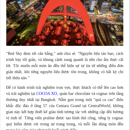
“Red Sky đem tới cân bằng,” anh chia sẻ. “Nguyên liệu táo bạo, cách
trình bày tối giản, và khung cảnh xung quanh là nền cho ẩm thực cất
lời. Tôi muốn mỗi món ăn đều thể hiện sự tự tin từ những điều đơn
giản nhất, khi từng nguyên liệu được tôn trọng, không có bất kỳ chi
tiết thừa nào.”
Để có hành trình trải nghiệm trọn vẹn, thực khách có thể lên cao hơn
và trải nghiệm tại
COCOA XO
, quán bar chocolate và cognac trên tầng
thượng duy nhất tại Bangkok. Nằm gọn trong một “quả ca cao” điêu
khắc độc đáo ở tầng 57 của Centara Grand tại CentralWorld, không
gian này kết hợp thiết kế giàu tính tương tác với những cặp đôi hương
vị tinh tế. Từng viên praline được tạo hình thủ công, từng ly cognac
quý hiếm được rót trong sự trang trọng, và mỗi lần dùng món đều