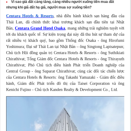
Vì sao giá đất càng tăng, càng nhiều người xuống tiền mua đất
nhưng khi giá đất hạ giá, người mua sợ xuống tiền?
Centara Hotels & Resorts
,
nhà điều hành khách sạn hàng đầu của
Thái Lan, đã chính thức khai trương khách sạn đầu tiên tại Nhật
Bản,
Centara Grand Hotel Osaka
, mang những trải nghiệm tuyệt vời
tới du khách quốc tế. Sự kiện trọng đại này đã thu hút sự tham dự của
rất nhiều vị khách quý, bao gồm Thống đốc Osaka - ông Hirofumi
Yoshimura; Đại sứ Thái Lan tại Nhật Bản – ông Singtong Lapisatepun;
Chủ tịch Hội đồng quản trị Centara Hotels & Resorts - ông Suthikiati
Chirathivat; Tổng Giám đốc Centara Hotels & Resorts - ông Thirayuth
Chirathivat; Phó Chủ tịch điều hành Phát triển Doanh nghiệp của
Central Group - ông Suparat Chirathivat; cùng các đối tác chiến lược
của Centara Hotels & Resorts: ông Takashi Yamazaki - Giám đốc điều
hành, Giám đốc Phát triển đô thị của Taisei Corporation và ông
Kenichi Fujino - Chủ tịch Kanden Realty & Development Co., Ltd.