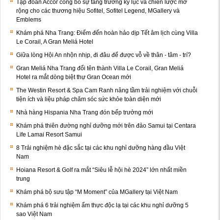
Tập đoàn Accor công bố sự tăng trưởng kỷ lục và chiến lược mở
rộng cho các thương hiệu Sofitel, Sofitel Legend, MGallery và
Emblems
Khám phá Nha Trang: Điểm đến hoàn hảo dịp Tết âm lịch cùng Villa
Le Corail, A Gran Meliá Hotel
Giữa lòng Hội An nhộn nhịp, đi đâu để được vỗ về thân - tâm - trí?
Gran Meliá Nha Trang đổi tên thành Villa Le Corail, Gran Meliá
Hotel ra mắt dòng biệt thự Gran Ocean mới
The Westin Resort & Spa Cam Ranh nâng tầm trải nghiệm với chuỗi
tiện ích và liệu pháp chăm sóc sức khỏe toàn diện mới
Nhà hàng Hispania Nha Trang đón bếp trưởng mới
Khám phá thiên đường nghỉ dưỡng mới trên đảo Samui tại Centara
Life Lamai Resort Samui
8 Trải nghiệm hè đặc sắc tại các khu nghỉ dưỡng hàng đầu Việt
Nam
Hoiana Resort & Golf ra mắt “Siêu lễ hội hè 2024” lớn nhất miền
trung
Khám phá bộ sưu tập “M Moment” của MGallery tại Việt Nam
Khám phá 6 trải nghiệm ẩm thực độc lạ tại các khu nghỉ dưỡng 5
sao Việt Nam