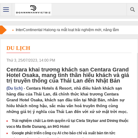
InterContinental Halong ra mắt loạt trải nghiệm mới, nâng tầm
điểm đến di sản trên bản đồ du lịch cao cấp quốc tế
DU LỊCH
Thứ 3, 25/07/2023, 14:00 PM
Centara khai trương khách sạn Centara Grand
Hotel Osaka, mang tinh thần hiếu khách và giá
trị truyền thống của Thái Lan đến Nhật Bản
(Du lịch)
- Centara Hotels & Resort, nhà điều hành khách sạn
hàng đầu của Thái Lan, đã chính thức khai trương Centara
Grand Hotel Osaka, khách sạn đầu tiên tại Nhật Bản, nhằm sự
hiếu khách nồng hậu, sắc màu văn hoá truyền thống cùng
những giá trị ý nghĩa của Thái Lan đến với xứ sở mặt trời mọc.
Trải nghiệm chất La-tinh quyến rũ tại Ciela Skybar and Dining thuộc
voco Ma Belle Danang, an IHG Hotel
Google phát triển công cụ AI cho báo chí và xuất bản tin tức