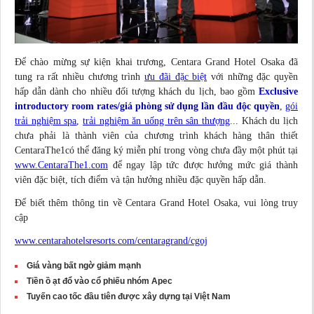
Để chào mừng sự kiện khai trương, Centara Grand Hotel Osaka đã
tung ra rất nhiều chương trình
ưu đãi đặc biệt
với những đặc quyền
hấp dẫn dành cho nhiều đối tượng khách du lịch, bao gồm
Exclusive
introductory room rates/giá phòng sử dụng lần đầu độc quyền
,
gói
trải nghiệm spa
,
trải nghiệm ăn uống trên sân thượng
... Khách du lịch
chưa phải là thành viên của chương trình khách hàng thân thiết
CentaraThe1có thể đăng ký miễn phí trong vòng chưa đầy một phút tại
www.CentaraThe1.com
để ngay lập tức được hưởng mức giá thành
viên đặc biệt, tích điểm và tận hưởng nhiều đặc quyền hấp dẫn.
Để biết thêm thông tin về Centara Grand Hotel Osaka, vui lòng truy
cập
www.centarahotelsresorts.com/centaragrand/cgoj
Giá vàng bất ngờ giảm mạnh
Tiền ồ ạt đổ vào cổ phiếu nhóm Apec
Tuyến cao tốc đầu tiên được xây dựng tại Việt Nam