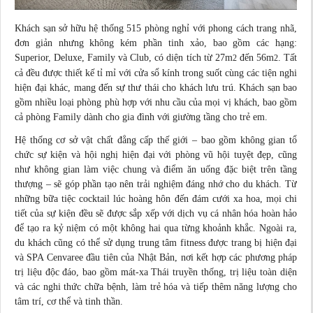
Khách sạn sở hữu hệ thống 515 phòng nghỉ với phong cách trang nhã,
đơn giản nhưng không kém phần tinh xảo, bao gồm các hạng:
Superior, Deluxe, Family và Club, có diện tích từ 27m
đến 56m
. Tất
2
2
cả đều được thiết kế tỉ mỉ với cửa sổ kính trong suốt cùng các tiện nghi
hiện đại khác, mang đến sự thư thái cho khách lưu trú. Khách sạn bao
gồm nhiều loại phòng phù hợp với nhu cầu của mọi vị khách, bao gồm
cả phòng Family dành cho gia đình với giường tầng cho
trẻ em
.
Hệ thống cơ sở vật chất đẳng cấp thế giới – bao gồm không gian tổ
chức sự kiện và hội nghị hiện đại với phòng vũ hội tuyệt đẹp, cũng
như không gian làm việc chung và điểm ăn uống đặc biệt trên tầng
thượng – sẽ góp phần tạo nên trải nghiệm đáng nhớ cho du khách. Từ
những bữa tiệc
cocktail
lúc hoàng hôn đến đám cưới xa hoa, mọi chi
tiết của sự kiện đều sẽ được sắp xếp với dịch vụ cá nhân hóa hoàn hảo
để tạo ra kỷ niệm có một không hai qua từng khoảnh khắc. Ngoài ra,
du khách cũng có thể sử dụng trung tâm fitness được trang bị hiện đại
và SPA Cenvaree đầu tiên của Nhật Bản, nơi kết hợp các phương pháp
trị liệu độc đáo, bao gồm mát-xa Thái truyền thống, trị liệu toàn diện
và các nghi thức chữa bệnh, làm trẻ hóa và tiếp thêm năng lượng cho
tâm trí, cơ thể và tinh thần.