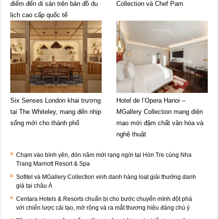
điểm đến di sản trên bản đồ du
Collection và Chef Pam
lịch cao cấp quốc tế
Six Senses London khai trương
Hotel de l’Opera Hanoi –
tại The Whiteley, mang đến nhịp
MGallery Collection mang diện
sống mới cho thành phố
mạo mới đậm chất văn hóa và
nghệ thuật
Chạm vào bình yên, đón năm mới rạng ngời tại Hòn Tre cùng Nha
Trang Marriott Resort & Spa
Sofitel và MGallery Collection vinh danh hàng loạt giải thưởng danh
giá tại châu Á
Centara Hotels & Resorts chuẩn bị cho bước chuyển mình đột phá
với chiến lược cải tạo, mở rộng và ra mắt thương hiệu đáng chú ý