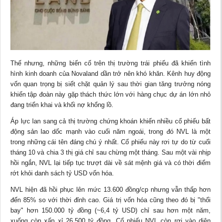
Thế nhưng, những biến cố trên thị trường trái phiếu đã khiến tình
hình kinh doanh của Novaland dần trở nên khó khăn. Kênh huy động
vốn quan trọng bị siết chặt quản lý sau thời gian tăng trưởng nóng
khiến tập đoàn này gặp thách thức lớn với hàng chục dự án lớn nhỏ
đang triển khai và khối nợ khổng lồ.
Áp lực lan sang cả thị trường chứng khoán khiến nhiều cổ phiếu bất
động sản lao dốc mạnh vào cuối năm ngoái, trong đó NVL là một
trong những cái tên đáng chú ý nhất. Cổ phiếu này rơi tự do từ cuối
tháng 10 và chia 3 thị giá chỉ sau chừng một tháng. Sau một vài nhịp
hồi ngắn, NVL lại tiếp tục trượt dài về sát mệnh giá và có thời điểm
rớt khỏi danh sách tỷ USD vốn hóa.
NVL hiện đã hồi phục lên mức 13.600 đồng/cp nhưng vẫn thấp hơn
đến 85% so với thời đỉnh cao. Giá trị vốn hóa cũng theo đó bị "thổi
bay" hơn 150.000 tỷ đồng (~6,4 tỷ USD) chỉ sau hơn một năm,
xuống còn xấp xỉ 26.500 tỷ đồng. Cổ phiếu NVL còn rơi vào diện