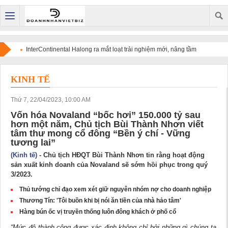
InterContinental Halong ra mắt loạt trải nghiệm mới, nâng tầm
điểm đến di sản trên bản đồ du lịch cao cấp quốc tế
KINH TẾ
Thứ 7, 22/04/2023, 10:00 AM
Vốn hóa Novaland “bốc hơi” 150.000 tỷ sau
hơn một năm, Chủ tịch Bùi Thành Nhơn viết
tâm thư mong cổ đông “Bền ý chí - Vững
tương lai”
(Kinh tế)
- Chủ tịch HĐQT Bùi Thành Nhơn tin rằng hoạt động
sản xuất kinh doanh của Novaland sẽ sớm hồi phục trong quý
3/2023.
Thủ tướng chỉ đạo xem xét giữ nguyên nhóm nợ cho doanh nghiệp
Thương Tín: 'Tôi buồn khi bị nói ăn tiền của nhà hảo tâm'
Hàng bún ốc vị truyền thống luôn đông khách ở phố cổ
“Mức độ thành công được xác định không chỉ bởi những gì chúng ta