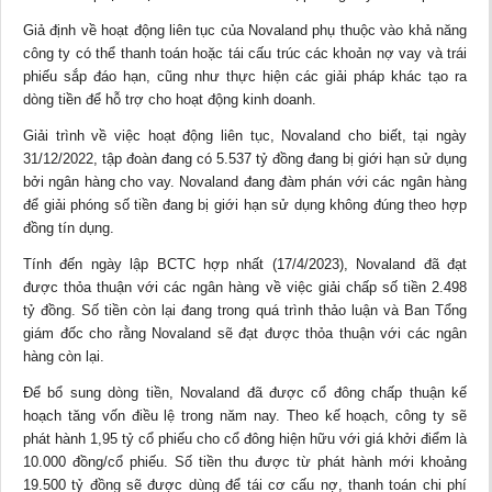
Giả định về hoạt động liên tục của Novaland phụ thuộc vào khả năng
công ty có thể thanh toán hoặc tái cấu trúc các khoản nợ vay và trái
phiếu sắp đáo hạn, cũng như thực hiện các giải pháp khác tạo ra
dòng tiền để hỗ trợ cho hoạt động kinh doanh.
Giải trình về việc hoạt động liên tục, Novaland cho biết, tại ngày
31/12/2022, tập đoàn đang có 5.537 tỷ đồng đang bị giới hạn sử dụng
bởi
ngân hàng
cho vay. Novaland đang đàm phán với các ngân hàng
để giải phóng số tiền đang bị giới hạn sử dụng không đúng theo hợp
đồng tín dụng.
Tính đến ngày lập BCTC hợp nhất (17/4/2023), Novaland đã đạt
được thỏa thuận với các ngân hàng về việc giải chấp số tiền 2.498
tỷ đồng. Số tiền còn lại đang trong quá trình thảo luận và Ban Tổng
giám đốc cho rằng Novaland sẽ đạt được thỏa thuận với các ngân
hàng còn lại.
Để bổ sung dòng tiền, Novaland đã được cổ đông chấp thuận kế
hoạch tăng vốn điều lệ trong năm nay. Theo kế hoạch, công ty sẽ
phát hành 1,95 tỷ cổ phiếu cho cổ đông hiện hữu với giá khởi điểm là
10.000 đồng/cổ phiếu. Số tiền thu được từ phát hành mới khoảng
19.500 tỷ đồng sẽ được dùng để tái cơ cấu nợ, thanh toán chi phí