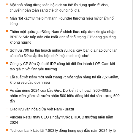
Một nhà băng dừng toàn bộ dịch vụ thẻ tín dụng quốc tế Visa,
chuyển hoàn toàn sang thẻ tín dụng nội địa
Màn "lột xác" từ mẹ bỉm thành Founder thương hiệu mỹ phẩm nổi
tiếng
Thêm một quốc gia Đông Nam Á chính thức nộp đơn xin gia nhập
BRICS: Sức hấp dẫn của khối kinh tế “đối trọng G7” đang gia tăng
không ngừng
Sở hữu 700 ha thu hoạch nghịch vụ, loại cây 'bán giá nào cũng lãi'
của bầu Đức sắp thu bộn nhờ ‘một mình một chợ’
Công ty CP Sữa Quốc tế IDP công bố đổi tên thành LOF: Cam kết
tạo giá trị với tình yêu thương
Lãi suất tiết kiệm mới nhất tháng 7: Một ngân hàng trả lãi 7,5%/năm,
không yêu cầu gửi nhiều
Vụ sầu riêng 2024 của bầu Đức: Dự kiến thu hoạch 300-400ha,
nhân viên giám sát vườn nhận 500 triệu đồng khi đạt sản lượng 500
tấn
Giao lưu văn hóa giữa Việt Nam - Brazil
Vincom Retail thay CEO 1 ngày trước ĐHĐCĐ thường niên năm
2024
Techcombank báo lãi 7.802 tỷ đồng trong quý đầu năm 2024, tỷ lệ