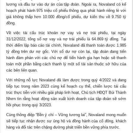
lương và đầu tư vào dự án của tập đoàn. Ngoài ra, Novaland có kế
hoạch phát hành 975 triệu cổ phiếu thông qua phát hành riêng lẻ với
giá không thấp hơn 10.000 đồng/cổ phiếu, dự kiến thu về 9.750 tỷ
đồng.
Về việc tái cấu trúc khoản nợ vay và nợ trái phiếu, tại ngày
31/12/2022, tổng số nợ vay và nợ trái phiếu là 64.869 tỷ đồng. Tại
thời điểm lập báo cáo tài chính, Novaland đã thanh toán được 1.985
tỷ đồng trên dư nợ gốc. Với số dư nợ còn lại, tập đoàn đang tiến
hành đàm phán với các chủ nợ để tiến hành gia hạn hoặc sẽ thanh
toán một phần bằng cách thanh lý một số tài sản thuộc sở hữu của
các bên liên quan.
Với những nỗ lực Novaland đã làm được trong quý 4/2022 và đang
tiếp tục trong năm 2023 cùng kế hoạch cụ thể, chiến lược tái cấu
trúc thực tiễn với nhiều giải pháp linh hoạt, Chủ tịch HĐQT Bùi Thành
Nhơn tin rằng hoạt động sản xuất kinh doanh của tập đoàn sẽ sớm
hồi phục trong quý 3/2023.
Cùng thông điệp “Bền ý chí – Vững tương lai”, Novaland mong muốn
sẽ tiếp tục nhận được sự ủng hộ và đồng hành của cổ đông, khách
hàng và đối tác trên chặng đường phát triển bền vững phía trước.