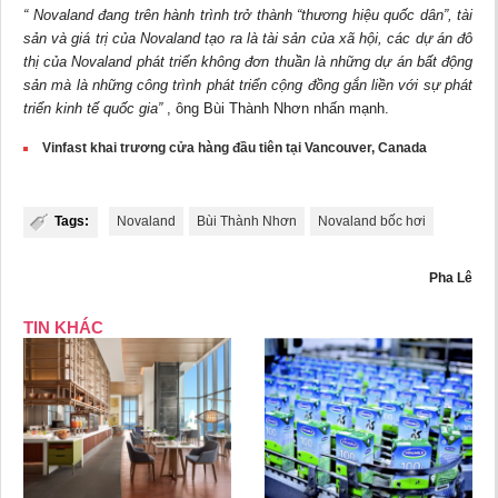
“
Novaland đang trên hành trình trở thành “thương hiệu quốc dân”, tài
sản và giá trị của Novaland tạo ra là tài sản của
xã hội
, các
d
ự án đô
thị của Novaland phát triển không đơn thuần là những dự án bất động
sản mà là những công trình phát triển cộng đồng gắn liền vớ
i sự phát
triển
kinh tế
quốc gia”
, ông Bùi Thành Nhơn nhấn mạnh.
Vinfast khai trương cửa hàng đầu tiên tại Vancouver, Canada
Tags:
Novaland
Bùi Thành Nhơn
Novaland bốc hơi
Pha Lê
TIN KHÁC