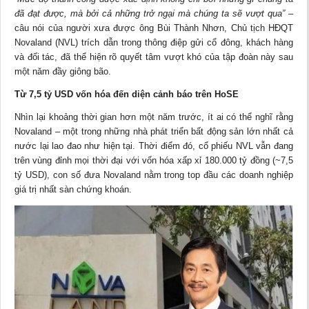
đã đạt được, mà bởi cả những trở ngại mà chúng ta sẽ vượt qua”
–
câu nói của người xưa được ông Bùi Thành Nhơn, Chủ tịch HĐQT
Novaland (NVL) trích dẫn trong thông điệp gửi cổ đông, khách hàng
và đối tác, đã thể hiện rõ quyết tâm vượt khó của tập đoàn này sau
một năm đầy giông bão.
Từ 7,5 tỷ USD vốn hóa đến diện cảnh báo trên HoSE
Nhìn lại khoảng thời gian hơn một năm trước, ít ai có thể nghĩ rằng
Novaland – một trong những nhà phát triển bất động sản lớn nhất cả
nước lại lao đao như hiện tại. Thời điểm đó, cổ phiếu NVL vẫn đang
trên vùng đỉnh mọi thời đại với vốn hóa xấp xỉ 180.000 tỷ đồng (~7,5
tỷ USD), con số đưa Novaland nằm trong top đầu các doanh nghiệp
giá trị nhất sàn chứng khoán.