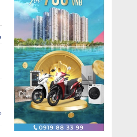
i
i
-
ỡ