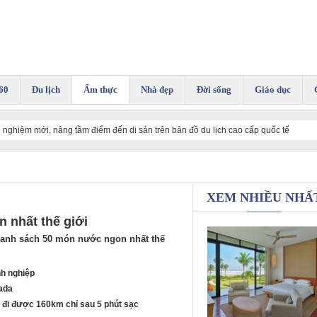
60
Du lịch
Ẩm thực
Nhà đẹp
Đời sống
Giáo dục
ải nghiệm mới, nâng tầm điểm đến di sản trên bản đồ du lịch cao cấp quốc tế
XEM NHIỀU NHẤ
 nhất thế giới
danh sách 50 món nước ngon nhất thế
h nghiệp
nada
e đi được 160km chỉ sau 5 phút sạc