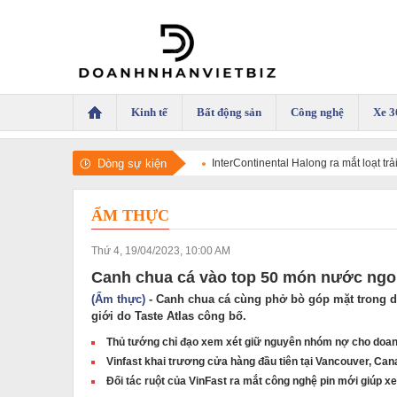
Kinh tế
Bất động sản
Công nghệ
Xe 3
Dòng sự kiện
InterContinental Halong ra mắt loạt tr
ẨM THỰC
Thứ 4, 19/04/2023, 10:00 AM
Canh chua cá vào top 50 món nước ngon
(Ẩm thực)
- Canh chua cá cùng phở bò góp mặt trong 
giới do Taste Atlas công bố.
Thủ tướng chỉ đạo xem xét giữ nguyên nhóm nợ cho doan
Vinfast khai trương cửa hàng đầu tiên tại Vancouver, Ca
Đối tác ruột của VinFast ra mắt công nghệ pin mới giúp x