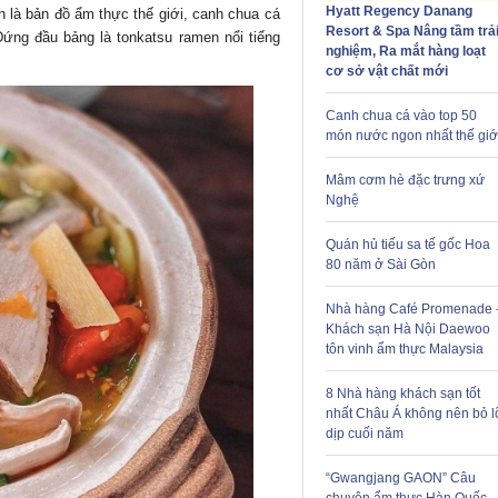
Hyatt Regency Danang
h là
bản đồ
ẩm thực thế giới, canh chua cá
Resort & Spa Nâng tầm trả
Đứng đầu bảng là tonkatsu ramen nổi tiếng
nghiệm, Ra mắt hàng loạt
cơ sở vật chất mới
Canh chua cá vào top 50
món nước ngon nhất thế giớ
Mâm cơm hè đặc trưng xứ
Nghệ
Quán hủ tiếu sa tế gốc Hoa
80 năm ở Sài Gòn
Nhà hàng Café Promenade 
Khách sạn Hà Nội Daewoo
tôn vinh ẩm thực Malaysia
8 Nhà hàng khách sạn tốt
nhất Châu Á không nên bỏ l
dịp cuối năm
“Gwangjang GAON” Câu