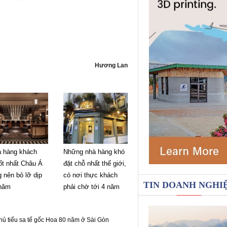
Hương Lan
à hàng khách
Những nhà hàng khó
ốt nhất Châu Á
đặt chỗ nhất thế giới,
 nên bỏ lỡ dịp
có nơi thực khách
TIN DOANH NGHI
 năm
phải chờ tới 4 năm
hủ tiếu sa tế gốc Hoa 80 năm ở Sài Gòn