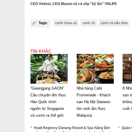
CEO Vinfast, CEO Masan và cả sếp "kỳ lân" VNLIFE
Tags:
canh chua cá
canh cá
canh cá nấu dứa
TIN KHÁC
“Gwangjang GAON”
Nhà hàng Café
8 Nh
Câu chuyện ẩm thực
Promenade - Khách
sạn t
Hàn Quốc khởi
sạn Hà Nội Daewoo
không
nguồn từ Singapore
tôn vinh ẩm thực
cuối
và vươn ra thế giới
Malaysia
Hyatt Regency Danang Resort & Spa Nâng tầm
Quán 