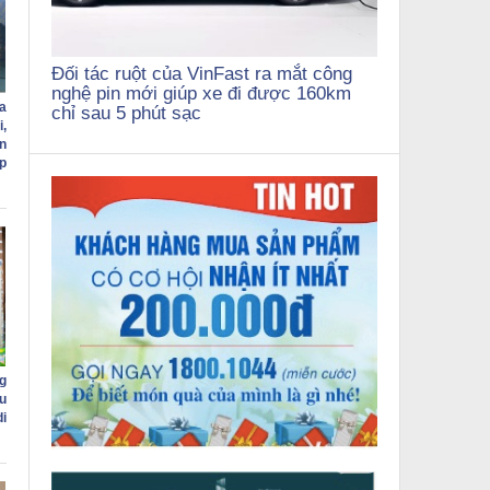
Đối tác ruột của VinFast ra mắt công
nghệ pin mới giúp xe đi được 160km
a
chỉ sau 5 phút sạc
,
n
p
g
u
di