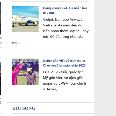
Hàng không Việt đua nhận tàu
bay mới
Vietjet, Bamboo Airways,
Vietravel Airlines đều dự
kiến nhận thêm loạt tàu bay
mới để đáp ứng nhu cầu
n
mở...
n
t
Golfer gốc Việt vô địch major
Chevron Championship 2023
Lilia Vu 25 tuổi, quốc tịch
Mỹ gốc Việt, vô địch giải
major do LPGA Tour chủ trì
ở Texas,...
t
à
ĐỜI SỐNG