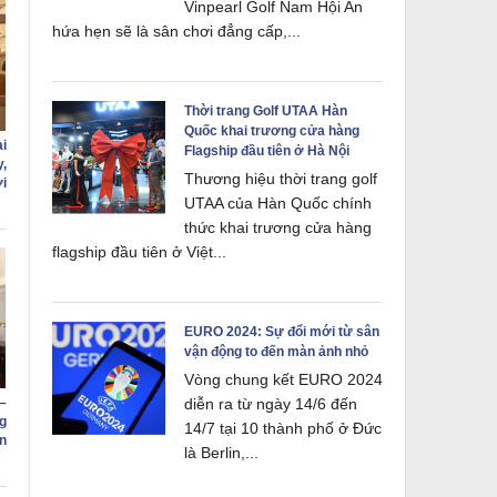
Vinpearl Golf Nam Hội An
hứa hẹn sẽ là sân chơi đẳng cấp,...
Thời trang Golf UTAA Hàn
Quốc khai trương cửa hàng
i
Flagship đầu tiên ở Hà Nội
,
Thương hiệu thời trang golf
i
UTAA của Hàn Quốc chính
thức khai trương cửa hàng
flagship đầu tiên ở Việt...
EURO 2024: Sự đổi mới từ sân
vận động to đến màn ảnh nhỏ
Vòng chung kết EURO 2024
diễn ra từ ngày 14/6 đến
–
g
14/7 tại 10 thành phố ở Đức
n
là Berlin,...