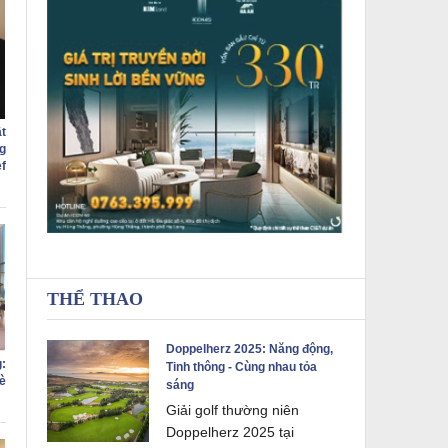
t
g
f
THỂ THAO
Doppelherz 2025: Năng động,
:
Tinh thông - Cùng nhau tỏa
è
sáng
Giải golf thường niên
Doppelherz 2025 tại