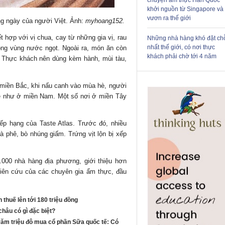
chuyện ẩm thực Hàn Quốc
khởi nguồn từ Singapore và
vươn ra thế giới
 ngày của người Việt. Ảnh:
myhoang152.
t hợp với vị chua, cay từ những gia vị, rau
Những nhà hàng khó đặt ch
nhất thế giới, có nơi thực
rong vùng nước ngọt. Ngoài ra, món ăn còn
khách phải chờ tới 4 năm
. Thực khách nên dùng kèm hành, mùi tàu,
 miền Bắc, khi nấu canh vào mùa hè, người
me như ở miền Nam. Một số nơi ở miền Tây
ếp hạng
của Taste Atlas. Trước đó, nhiều
phê, bò nhúng giấm. Trứng vịt lộn bị xếp
.000 nhà hàng địa phương, giới thiệu hơn
hiên cứu của các chuyên gia ẩm thực, đầu
huế lên tới 180 triệu đồng
châu có gì đặc biệt?
trăm triệu đô mua cổ phần Sữa quốc tế: Có