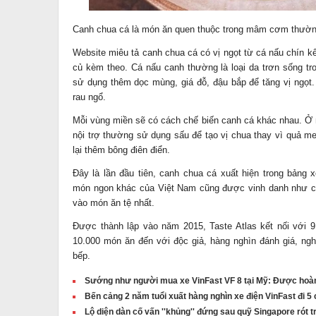
Canh chua
cá là
món ăn
quen thuộc trong mâm cơm thường
Website miêu tả canh chua cá có vị ngọt từ cá nấu chín kế
củ kèm theo. Cá nấu canh thường là loại da trơn sống t
sử dụng thêm dọc mùng, giá đỗ, đậu bắp để tăng vị ngọt
rau ngổ.
Mỗi vùng miền sẽ có cách chế biến canh cá khác nhau. Ở
nội trợ thường sử dụng sấu để tạo vị chua thay vì quả 
lại thêm bông điên điển.
Đây là lần đầu tiên, canh chua cá xuất hiện trong
bảng x
món ngon khác của Việt Nam cũng được vinh danh như cà 
vào món ăn tệ nhất.
Được thành lập vào năm 2015, Taste Atlas kết nối với 9
10.000 món ăn đến với độc giả, hàng nghìn đánh giá, ng
bếp.
Sướng như người mua xe VinFast VF 8 tại Mỹ: Được hoàn t
Bến cảng 2 năm tuổi xuất hàng nghìn xe điện VinFast đi 5 
Lộ diện dàn cố vấn ''khủng'' đứng sau quỹ Singapore rót 