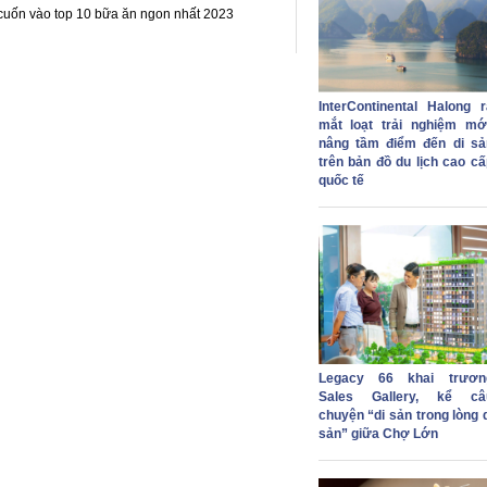
cuốn vào top 10 bữa ăn ngon nhất 2023
InterContinental Halong r
mắt loạt trải nghiệm mới
nâng tầm điểm đến di sả
trên bản đồ du lịch cao cấ
quốc tế
Legacy 66 khai trươn
Sales Gallery, kể câ
chuyện “di sản trong lòng 
sản” giữa Chợ Lớn