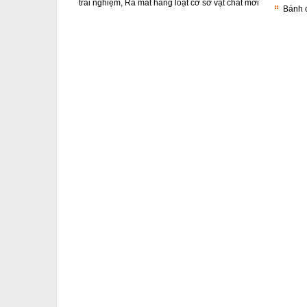
trải nghiệm, Ra mắt hàng loạt cơ sở vật chất mới
Bánh 