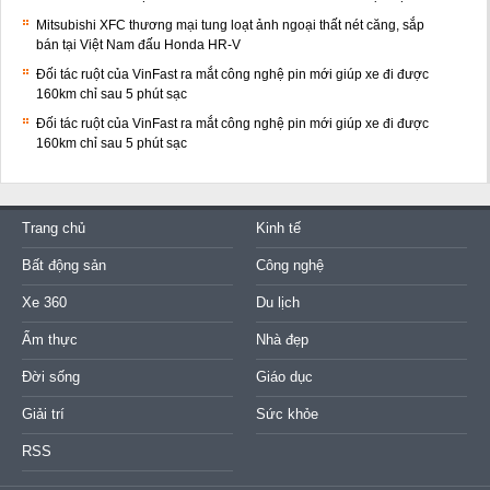
Mitsubishi XFC thương mại tung loạt ảnh ngoại thất nét căng, sắp
bán tại Việt Nam đấu Honda HR-V
Đối tác ruột của VinFast ra mắt công nghệ pin mới giúp xe đi được
160km chỉ sau 5 phút sạc
Đối tác ruột của VinFast ra mắt công nghệ pin mới giúp xe đi được
160km chỉ sau 5 phút sạc
Trang chủ
Kinh tế
Bất động sản
Công nghệ
Xe 360
Du lịch
Ẩm thực
Nhà đẹp
Đời sống
Giáo dục
Giải trí
Sức khỏe
RSS