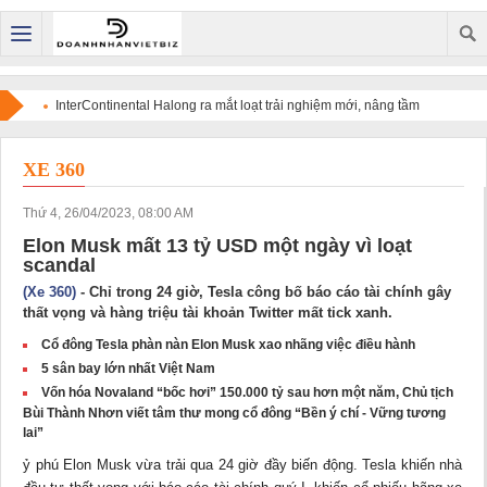
InterContinental Halong ra mắt loạt trải nghiệm mới, nâng tầm
điểm đến di sản trên bản đồ du lịch cao cấp quốc tế
XE 360
Thứ 4, 26/04/2023, 08:00 AM
Elon Musk mất 13 tỷ USD một ngày vì loạt
scandal
(Xe 360)
- Chỉ trong 24 giờ, Tesla công bố báo cáo tài chính gây
thất vọng và hàng triệu tài khoản Twitter mất tick xanh.
Cổ đông Tesla phàn nàn Elon Musk xao nhãng việc điều hành
5 sân bay lớn nhất Việt Nam
Vốn hóa Novaland “bốc hơi” 150.000 tỷ sau hơn một năm, Chủ tịch
Bùi Thành Nhơn viết tâm thư mong cổ đông “Bền ý chí - Vững tương
lai”
ỷ phú Elon Musk vừa trải qua 24 giờ đầy biến động. Tesla khiến nhà