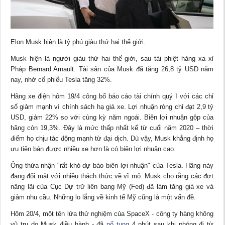
Elon Musk hiện là tỷ phú giàu thứ hai thế giới.
Musk hiện là người giàu thứ hai thế giới, sau tài phiệt hàng xa xỉ
Pháp Bernard Arnault. Tài sản của Musk đã tăng 26,8 tỷ USD năm
nay, nhờ cổ phiếu Tesla tăng 32%.
Hãng xe điện hôm 19/4 công bố báo cáo tài chính quý I với các chỉ
số giảm mạnh vì chính sách hạ giá xe. Lợi nhuận ròng chỉ đạt 2,9 tỷ
USD, giảm 22% so với cùng kỳ năm ngoái. Biên
lợi nhuận
gộp của
hãng còn 19,3%. Đây là mức thấp nhất kể từ cuối năm 2020 – thời
điểm họ chịu tác động mạnh từ đại dịch. Dù vậy, Musk khẳng định họ
ưu tiên bán được nhiều xe hơn là có biên lợi nhuận cao.
Ông thừa nhận "rất khó
dự báo
biên lợi nhuận" của Tesla. Hãng này
đang đối mặt với nhiều thách thức về vĩ mô. Musk cho rằng các đợt
nâng lãi của Cục Dự trữ liên bang Mỹ (Fed) đã làm tăng giá xe và
giảm nhu cầu. Những lo lắng về
kinh tế
Mỹ cũng là một vấn đề.
Hôm 20/4, một tên lửa thử nghiệm của SpaceX - công ty hàng không
vũ trụ do Musk điều hành - đã
nổ tung
4 phút sau khi phóng đi từ