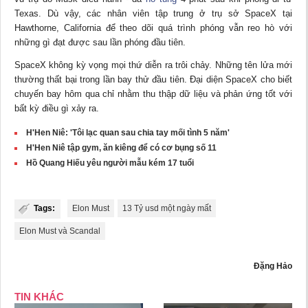
Texas. Dù vậy, các nhân viên tập trung ở trụ sở SpaceX tại
Hawthorne, California để theo dõi quá trình phóng vẫn reo hò với
những gì đạt được sau lần phóng đầu tiên.
SpaceX không kỳ vọng mọi thứ diễn ra trôi chảy. Những tên lửa mới
thường thất bại trong lần bay thử đầu tiên. Đại diện SpaceX cho biết
chuyến bay hôm qua chỉ nhằm thu thập dữ liệu và phản ứng tốt với
bất kỳ điều gì xảy ra.
H'Hen Niê: 'Tôi lạc quan sau chia tay mối tình 5 năm'
H'Hen Niê tập gym, ăn kiêng để có cơ bụng số 11
Hồ Quang Hiếu yêu người mẫu kém 17 tuổi
Tags:
Elon Must
13 Tỷ usd một ngày mất
Elon Must và Scandal
Đặng Hảo
TIN KHÁC