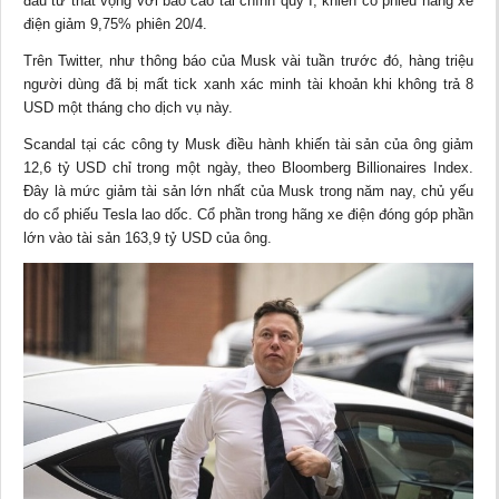
đầu tư thất vọng với
báo cáo
tài chính quý I, khiến cổ phiếu hãng xe
điện giảm 9,75% phiên 20/4.
Trên Twitter, như thông báo của Musk vài tuần trước đó, hàng triệu
người dùng đã bị mất tick xanh xác minh tài khoản khi không trả 8
USD một tháng cho dịch vụ này.
Scandal tại các công ty Musk điều hành khiến tài sản của ông giảm
12,6 tỷ USD chỉ trong một ngày, theo Bloomberg Billionaires Index.
Đây là mức giảm tài sản lớn nhất của Musk trong năm nay, chủ yếu
do cổ phiếu Tesla lao dốc. Cổ phần trong hãng xe điện đóng góp phần
lớn vào tài sản 163,9 tỷ USD của ông.